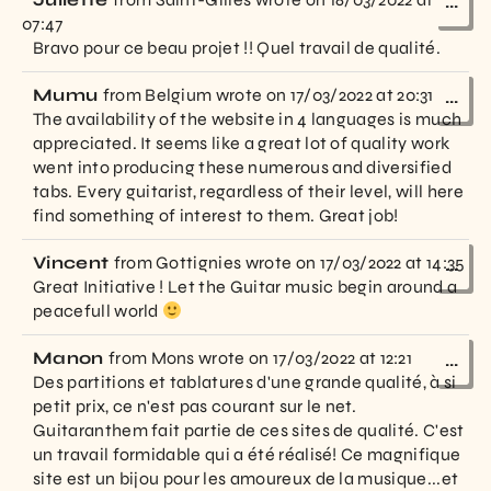
...
07:47
Bravo pour ce beau projet !! Quel travail de qualité.
Mumu
from
Belgium
wrote on
17/03/2022
at
20:31
...
The availability of the website in 4 languages is much
appreciated. It seems like a great lot of quality work
went into producing these numerous and diversified
tabs. Every guitarist, regardless of their level, will here
find something of interest to them. Great job!
Vincent
from
Gottignies
wrote on
17/03/2022
at
14:35
...
Great Initiative ! Let the Guitar music begin around a
peacefull world
Manon
from
Mons
wrote on
17/03/2022
at
12:21
...
Des partitions et tablatures d'une grande qualité, à si
petit prix, ce n'est pas courant sur le net.
Guitaranthem fait partie de ces sites de qualité. C'est
un travail formidable qui a été réalisé! Ce magnifique
site est un bijou pour les amoureux de la musique...et