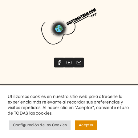
Utilizamos cookies en nuestro sitio web para ofrecerle la
Website created by
Stimize
experiencia más relevante al recordar sus preferencias y
visitas repetidas. Al hacer clic en "Aceptar", consiente el uso
© 2026 Guitaranthem. All rights reserved.
de TODAS las cookies.
Privacy Policy
Terms and Conditions
Configuración de las Cookies
Aceptar
FR
ES