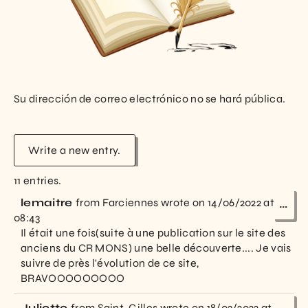
Su dirección de correo electrónico no se hará pública.
11 entries.
lemaitre
from
Farciennes
wrote on
14/06/2022
at
...
08:43
Il était une fois(suite à une publication sur le site des
anciens du CR MONS) une belle découverte.... Je vais
suivre de près l'évolution de ce site,
BRAVOOOOOOOOO
Juliette
from
Saint-Gilles
wrote on
18/03/2022
at