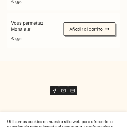
€
1,50
Vous permettez,
Añadir al carrito
Monsieur
€
1,50
Utilizamos cookies en nuestro sitio web para ofrecerle la
Website created by
Stimize
experiencia más relevante al recordar sus preferencias y