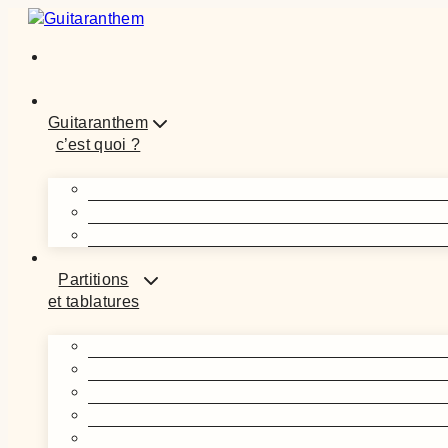
Aller
au
contenu
Guitaranthem
c’est quoi ?
Partitions
et tablatures