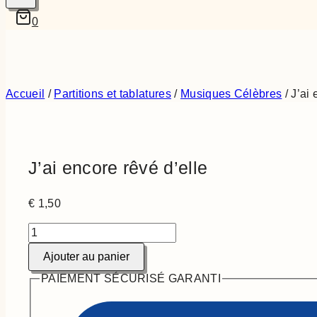
0
Accueil
/
Partitions et tablatures
/
Musiques Célèbres
/
J’ai 
J’ai encore rêvé d’elle
€
1,50
quantité
de
Ajouter au panier
J'ai
encore
PAIEMENT SÉCURISÉ GARANTI
rêvé
d'elle