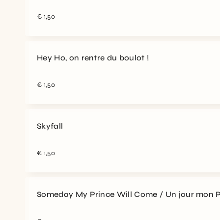
€
1,50
Hey Ho, on rentre du boulot !
€
1,50
Skyfall
€
1,50
Someday My Prince Will Come / Un jour mon P