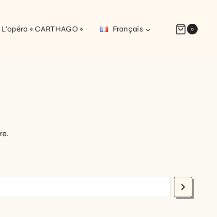
L’opéra « CARTHAGO »
Français
0
re.