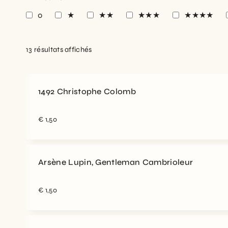
0
★
★★
★★★
★★★★
13 résultats affichés
1492 Christophe Colomb
€
1,50
Arsène Lupin, Gentleman Cambrioleur
€
1,50