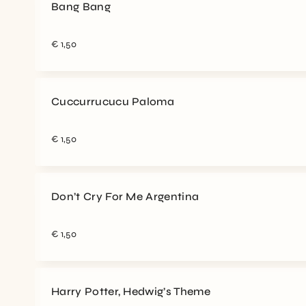
Bang Bang
€
1,50
Cuccurrucucu Paloma
€
1,50
Don’t Cry For Me Argentina
€
1,50
Harry Potter, Hedwig’s Theme