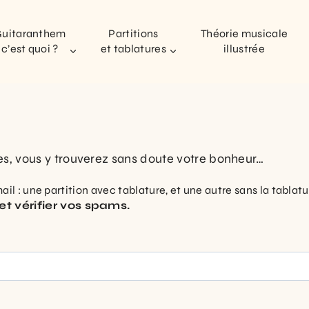
uitaranthem
Partitions
Théorie musicale
c’est quoi ?
et tablatures
illustrée
es, vous y trouverez sans doute votre bonheur…
il : une partition avec tablature, et une autre sans la tablatu
et vérifier vos spams.