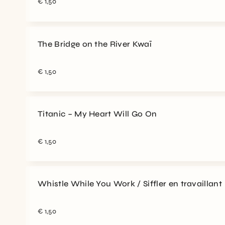
€
1,50
The Bridge on the River Kwaï
€
1,50
Titanic – My Heart Will Go On
€
1,50
Whistle While You Work / Siffler en travaillant
€
1,50