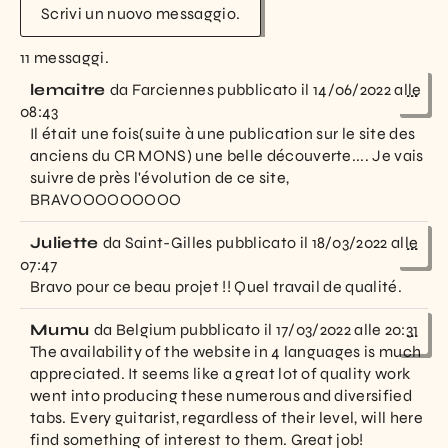
11 messaggi.
lemaitre
da
Farciennes
pubblicato il
14/06/2022
alle
...
08:43
Il était une fois(suite à une publication sur le site des
anciens du CR MONS) une belle découverte.... Je vais
suivre de près l'évolution de ce site,
BRAVOOOOOOOOO
Juliette
da
Saint-Gilles
pubblicato il
18/03/2022
alle
...
07:47
Bravo pour ce beau projet !! Quel travail de qualité.
Mumu
da
Belgium
pubblicato il
17/03/2022
alle
20:31
...
The availability of the website in 4 languages is much
appreciated. It seems like a great lot of quality work
went into producing these numerous and diversified
tabs. Every guitarist, regardless of their level, will here
find something of interest to them. Great job!