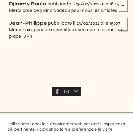
Djimmy Boula
pubblicato il
25/02/2022
alle
18:15
...
Merci pour ce grand cadeau pour nous les artistes
Jean-Philippe
pubblicato il
23/02/2022
alle
15:07
...
Merci Loïc, pour ce merveilleux site que tu as mis en
place! JPh
Utilizziamo i cookie sul nostro sito web per darti l'esperienza
Website created by
più pertinente, ricordando le tue preferenze e le visite
Stimize