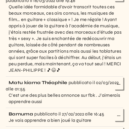
pubblicato il
16/03/2022
alle
19:46
Quelle idée formidable d’avoir transcrit toutes ces
beaux morceaux, ces airs connus, les musiques de
film… en guitare « classique » ! Je me régale ! Ayant
appris à jouer de la guitare à l’académie de musique,
j’étais restée frustrée avec des morceaux d’étude pas
très « sexy ». Je suis enchantée de redécouvrir ma
guitare, laissée de côté pendant de nombreuses
années, grâce aux partitions mais aussi les tablatures
qui sont super faciles à déchiffrer. Au début, j’étais un
peu perdue, mais maintenant, ça va tout seul ! MERCI
JEAN-PHILIPPE ! 🎵😉🎵
Matu kiama Théophile
pubblicato il
02/03/2022
...
alle
01:55
C'est une des plus belles annonce sur fbk . J'aimerais
apprendre aussi
Bamuma
pubblicato il
27/02/2022
alle
16:45
...
Je vais apprendre a bien joué la guitare