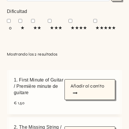
Dificultad
0
★
★★
★★★
★★★★
★★★★★
Mostrando los 2 resultados
1. First Minute of Guitar
Añadir al carrito
/ Première minute de
guitare
€
1,50
2. The Missing String /