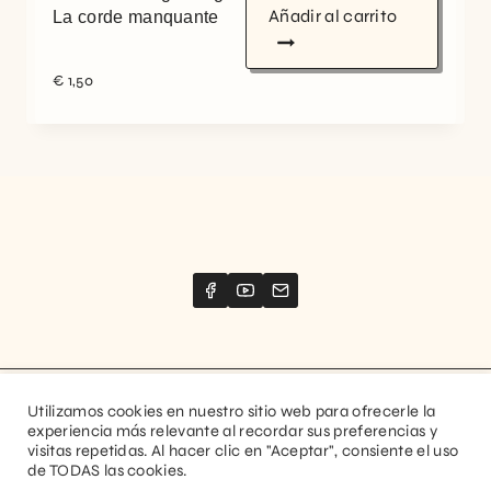
Añadir al carrito
La corde manquante
€
1,50
Utilizamos cookies en nuestro sitio web para ofrecerle la
Website created by
Stimize
experiencia más relevante al recordar sus preferencias y
visitas repetidas. Al hacer clic en "Aceptar", consiente el uso
© 2026 Guitaranthem. All rights reserved.
de TODAS las cookies.