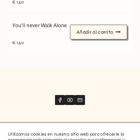
€
1,50
You’ll never Walk Alone
Añadir al carrito
€
1,50
Utilizamos cookies en nuestro sitio web para ofrecerle la
Website created by
Stimize
experiencia más relevante al recordar sus preferencias y