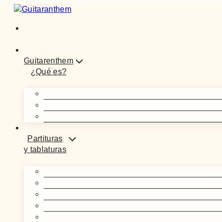
Saltar
al
contenido
Guitarenthem
¿Qué es?
Partituras
y tablaturas