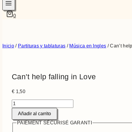
0
Inicio
/
Partituras y tablaturas
/
Música en Ingles
/
Can’t help
Can’t help falling in Love
€
1,50
Can't
help
Añadir al carrito
falling
in
PAIEMENT SÉCURISÉ GARANTI
Love