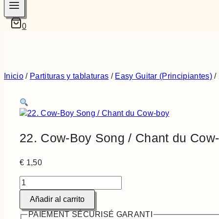
0
Inicio
/
Partituras y tablaturas
/
Easy Guitar (Principiantes)
/
22. Cow-Boy Song / Chant du Cow
€
1,50
22.
Cow-
Añadir al carrito
Boy
Song
PAIEMENT SÉCURISÉ GARANTI