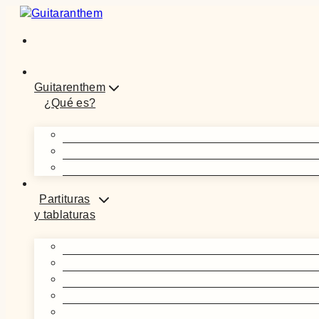
Saltar
al
contenido
Guitarenthem
¿Qué es?
Partituras
y tablaturas