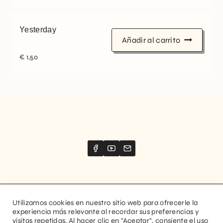
Yesterday
Añadir al carrito
€
1,50
Utilizamos cookies en nuestro sitio web para ofrecerle la
Website created by
Stimize
experiencia más relevante al recordar sus preferencias y
visitas repetidas. Al hacer clic en "Aceptar", consiente el uso