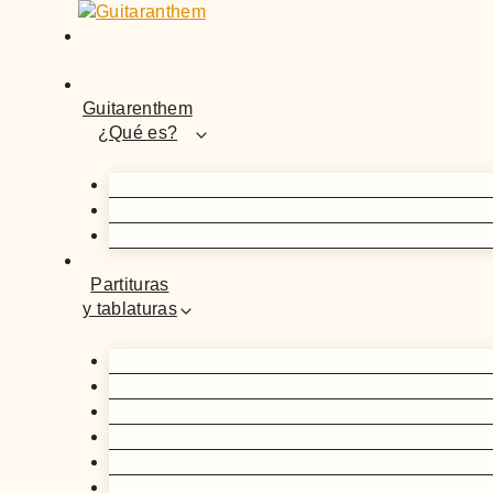
Saltar
al
contenido
Guitarenthem
¿Qué es?
Partituras
y tablaturas