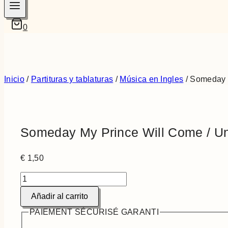
0
Inicio
/
Partituras y tablaturas
/
Música en Ingles
/
Someday M
Someday My Prince Will Come / Un
€
1,50
Someday
My
Añadir al carrito
Prince
Will
PAIEMENT SÉCURISÉ GARANTI
Come