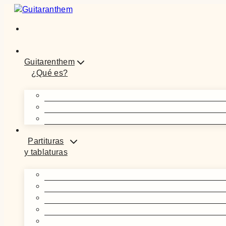
Saltar
al
contenido
Guitarenthem
¿Qué es?
Partituras
y tablaturas