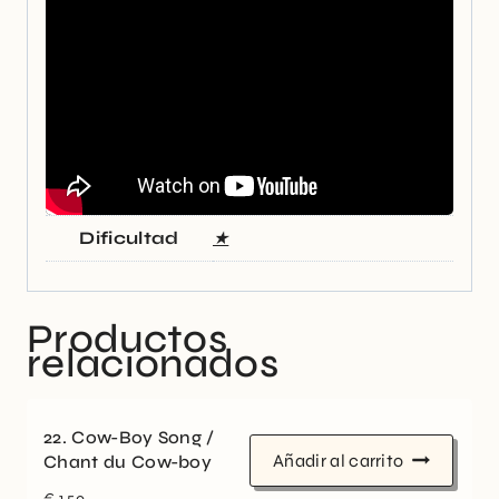
Dificultad
★
Productos
relacionados
22. Cow-Boy Song /
Añadir al carrito
Chant du Cow-boy
€
1,50