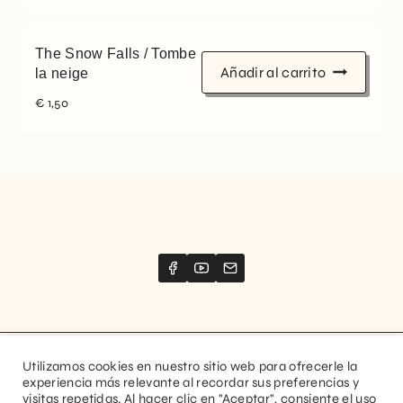
The Snow Falls / Tombe
Añadir al carrito
la neige
€
1,50
Utilizamos cookies en nuestro sitio web para ofrecerle la
Website created by
Stimize
experiencia más relevante al recordar sus preferencias y
visitas repetidas. Al hacer clic en "Aceptar", consiente el uso