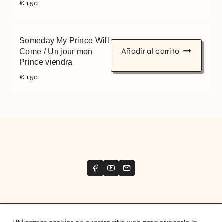
€
1,50
Someday My Prince Will
Añadir al carrito
Come / Un jour mon
Prince viendra
€
1,50