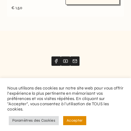
€
1,50
Nous utilisons des cookies sur notre site web pour vous offrir
l'expérience la plus pertinente en mémorisant vos
Website created by
Stimize
préférences et vos visites répétées. En cliquant sur
"Accepter", vous consentez à l'utilisation de TOUS les
© 2026 Guitaranthem. All rights reserved.
cookies.
Privacy Policy
Terms and Conditions
Paramètres des Cookies
Accepter
EN
FR