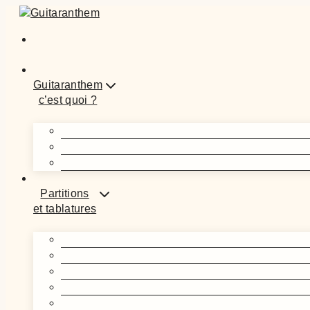
Aller
au
contenu
Guitaranthem
c’est quoi ?
Partitions
et tablatures