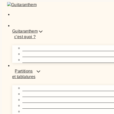
Guitaranthem
c’est quoi ?
Partitions
et tablatures