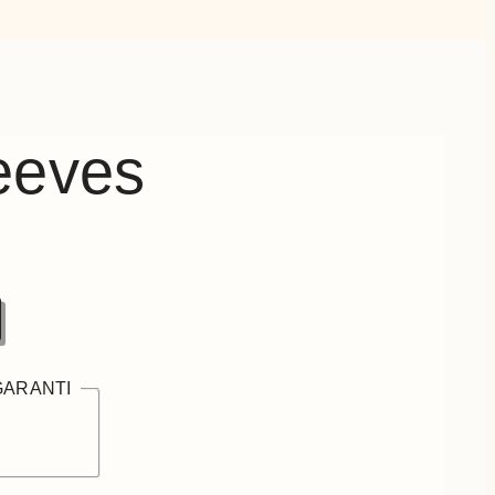
eeves
GARANTI