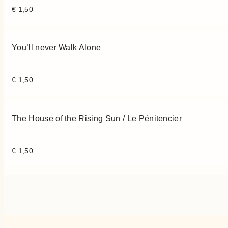
€
1,50
You’ll never Walk Alone
€
1,50
The House of the Rising Sun / Le Pénitencier
€
1,50