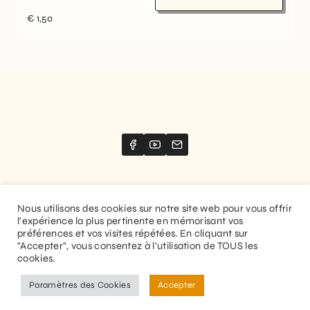
€
1,50
Nous utilisons des cookies sur notre site web pour vous offrir
l'expérience la plus pertinente en mémorisant vos
Website created by
Stimize
préférences et vos visites répétées. En cliquant sur
"Accepter", vous consentez à l'utilisation de TOUS les
© 2026 Guitaranthem. All rights reserved.
cookies.
Privacy Policy
Terms and Conditions
Paramètres des Cookies
Accepter
EN
FR