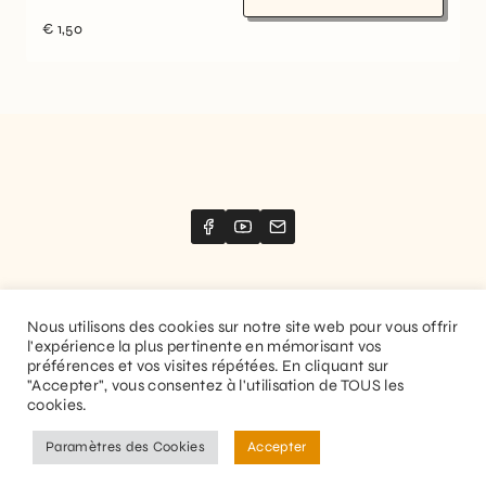
€
1,50
Nous utilisons des cookies sur notre site web pour vous offrir
l'expérience la plus pertinente en mémorisant vos
Website created by
Stimize
préférences et vos visites répétées. En cliquant sur
"Accepter", vous consentez à l'utilisation de TOUS les
© 2026 Guitaranthem. All rights reserved.
cookies.
Privacy Policy
Terms and Conditions
Paramètres des Cookies
Accepter
EN
FR