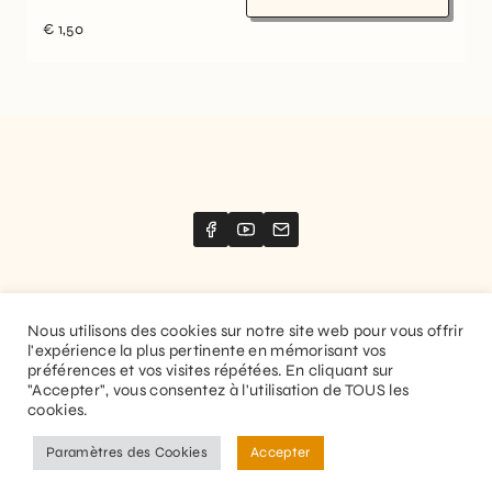
€
1,50
Nous utilisons des cookies sur notre site web pour vous offrir
l'expérience la plus pertinente en mémorisant vos
Website created by
Stimize
préférences et vos visites répétées. En cliquant sur
"Accepter", vous consentez à l'utilisation de TOUS les
© 2026 Guitaranthem. All rights reserved.
cookies.
Privacy Policy
Terms and Conditions
Paramètres des Cookies
Accepter
EN
FR