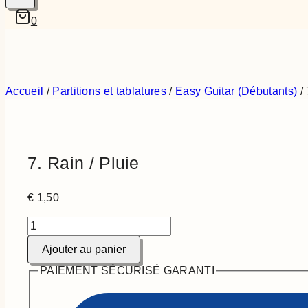
0
Accueil
/
Partitions et tablatures
/
Easy Guitar (Débutants)
/
7. Rain / Pluie
€
1,50
quantité
de
Ajouter au panier
7.
Rain
PAIEMENT SÉCURISÉ GARANTI
/
Pluie