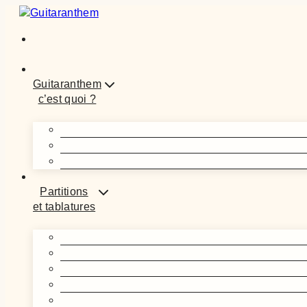
Aller
au
contenu
Guitaranthem
c’est quoi ?
Partitions
et tablatures