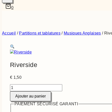
0
Accueil
/
Partitions et tablatures
/
Musiques Anglaises
/
Riv
Riverside
€
1,50
quantité
de
Ajouter au panier
Riverside
PAIEMENT SÉCURISÉ GARANTI