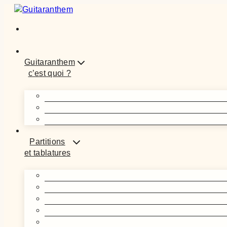
Aller
au
contenu
Guitaranthem
c’est quoi ?
Partitions
et tablatures