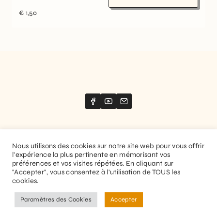
€
1,50
Nous utilisons des cookies sur notre site web pour vous offrir
l'expérience la plus pertinente en mémorisant vos
Website created by
Stimize
préférences et vos visites répétées. En cliquant sur
"Accepter", vous consentez à l'utilisation de TOUS les
© 2026 Guitaranthem. All rights reserved.
cookies.
Privacy Policy
Terms and Conditions
Paramètres des Cookies
Accepter
EN
FR