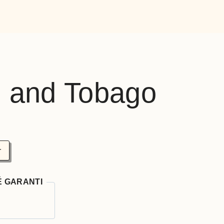
d and Tobago
r
É GARANTI