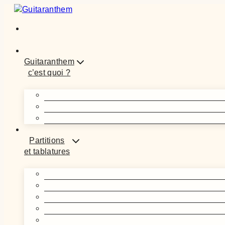
Guitaranthem
c’est quoi ?
Partitions
et tablatures