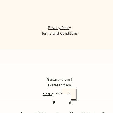
Privacy Policy
Terms and Conditions
Hello
Guitaranthem !
Guitaranthem
c’est quoi ?
En résumé
En détail