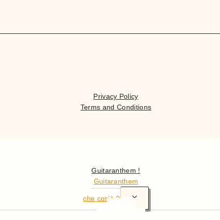
Privacy Policy
Terms and Conditions
Ciao
Guitaranthem !
Guitaranthem
che cos’è ?
In sintesi