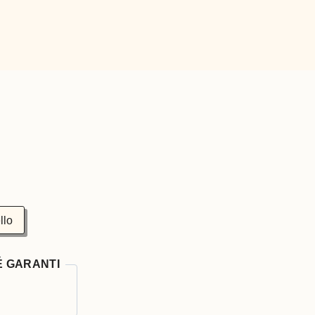
llo
É GARANTI