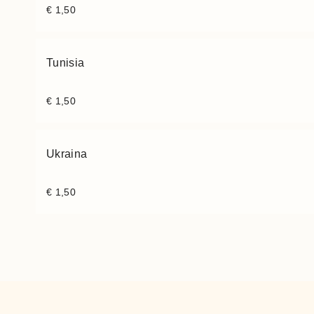
€
1,50
Tunisia
€
1,50
Ukraina
€
1,50