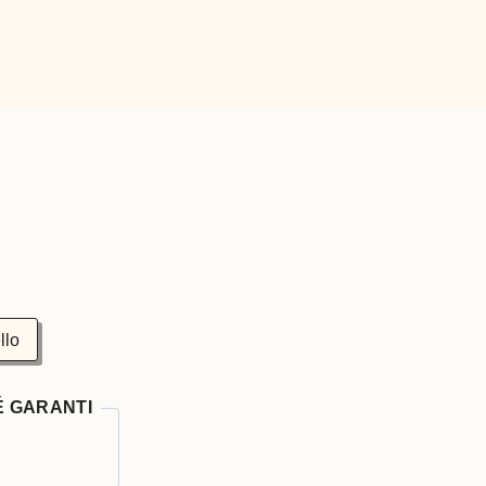
llo
É GARANTI