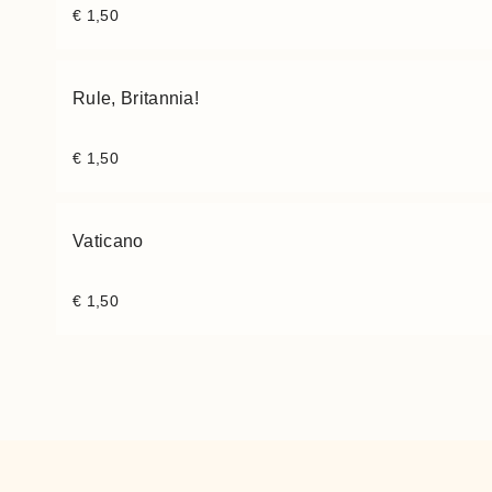
€
1,50
Rule, Britannia!
€
1,50
Vaticano
€
1,50