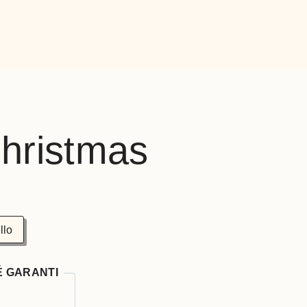
hristmas
llo
É GARANTI