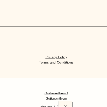
Privacy Policy
Terms and Conditions
Ciao
Guitaranthem !
Guitaranthem
che cos’è ?