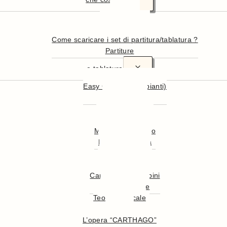
In sintesi
Più in dettaglio
Come scaricare i set di partitura/tablatura ?
Partiture
e tablature
Easy Guitar (principianti)
Inni Nazionali
Musica Inglese
Musica Francese
Musica dal Mondo
Musica Famosa
Musica da Film
Musica Classica
Canzoni per Bambini
Canti di Natale
Teoria musicale
illustrata
L’opera “CARTHAGO”