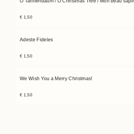
O Tannenbaum / O Christmas Tree / Mon beau sapi
€
1,50
Adeste Fideles
€
1,50
We Wish You a Merry Christmas!
€
1,50