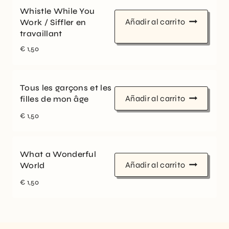
Whistle While You
Añadir al carrito
Work / Siffler en
travaillant
€
1,50
Tous les garçons et les
Añadir al carrito
filles de mon âge
€
1,50
What a Wonderful
Añadir al carrito
World
€
1,50