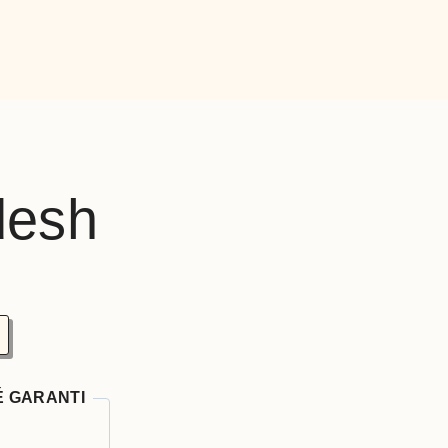
desh
É GARANTI