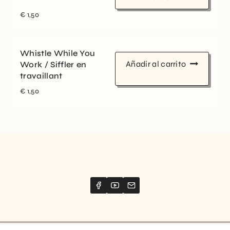
€
1,50
Whistle While You
Añadir al carrito
Work / Siffler en
travaillant
€
1,50