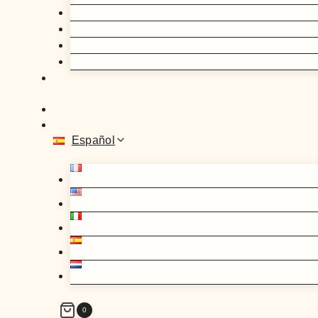
Español
0