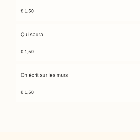
€
1,50
Qui saura
€
1,50
On écrit sur les murs
€
1,50