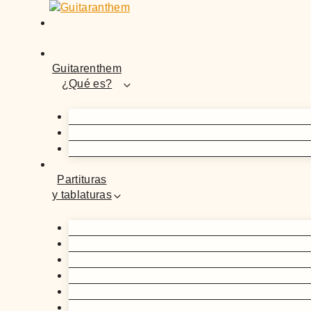
Saltar
al
contenido
Guitarenthem
¿Qué es?
Partituras
y tablaturas