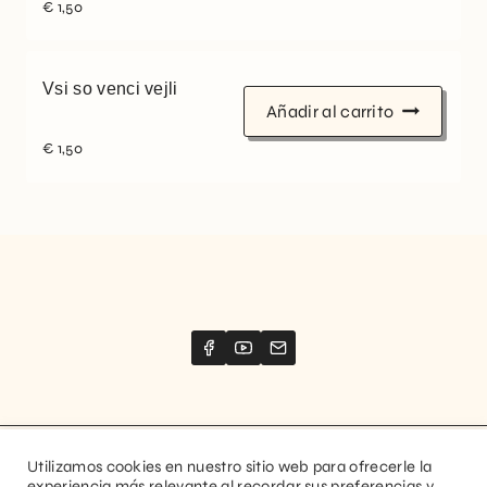
€
1,50
Vsi so venci vejli
Añadir al carrito
€
1,50
Utilizamos cookies en nuestro sitio web para ofrecerle la
Website created by
Stimize
experiencia más relevante al recordar sus preferencias y