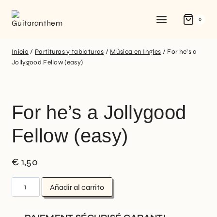
0
Inicio
/
Partituras y tablaturas
/
Música en Ingles
/
For he’s a
Jollygood Fellow (easy)
For he’s a Jollygood
Fellow (easy)
€
1,50
Añadir al carrito