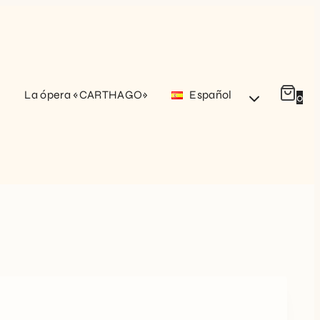
La ópera «CARTHAGO»
Español
0