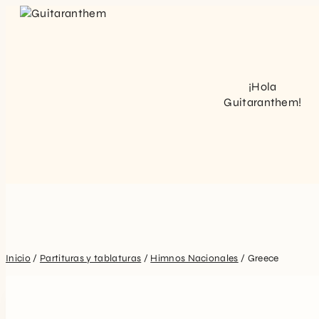
Saltar
al
contenido
¡Hola
Guitaranthem!
Inicio
/
Partituras y tablaturas
/
Himnos Nacionales
/
Greece