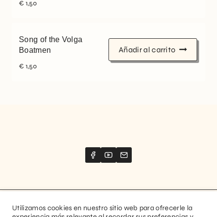
€
1,50
Song of the Volga
Añadir al carrito
Boatmen
€
1,50
Utilizamos cookies en nuestro sitio web para ofrecerle la
Website created by
Stimize
experiencia más relevante al recordar sus preferencias y