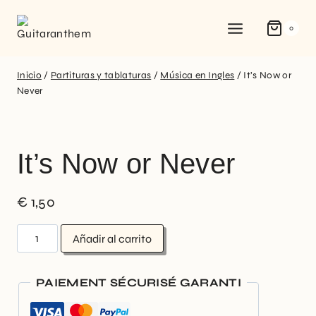
0
Inicio
/
Partituras y tablaturas
/
Música en Ingles
/
It’s Now or
Never
It’s Now or Never
€
1,50
Añadir al carrito
PAIEMENT SÉCURISÉ GARANTI