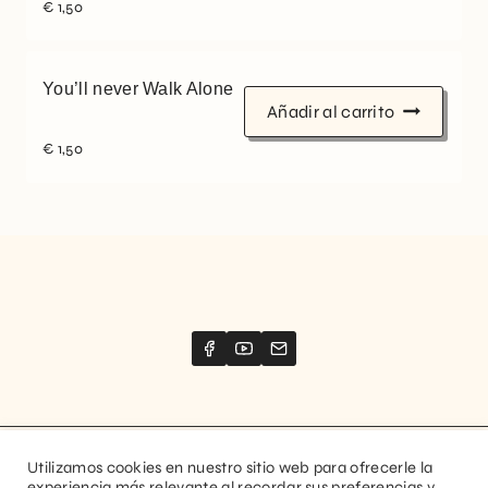
€
1,50
You’ll never Walk Alone
Añadir al carrito
€
1,50
Utilizamos cookies en nuestro sitio web para ofrecerle la
Website created by
Stimize
experiencia más relevante al recordar sus preferencias y