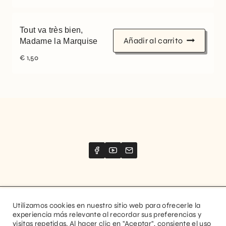
Tout va très bien,
Añadir al carrito
Madame la Marquise
€
1,50
Utilizamos cookies en nuestro sitio web para ofrecerle la
Website created by
Stimize
experiencia más relevante al recordar sus preferencias y
visitas repetidas. Al hacer clic en "Aceptar", consiente el uso