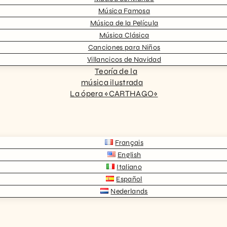
Música Famosa
Música de la Película
Música Clásica
Canciones para Niños
Villancicos de Navidad
Teoría de la
música ilustrada
La ópera «CARTHAGO»
Français
English
Italiano
Español
Nederlands