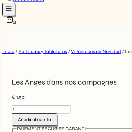
0
Inicio
/
Partituras y tablaturas
/
Villancicos de Navidad
/
Le
Les Anges dans nos campagnes
€
1,50
Les
Anges
Añadir al carrito
dans
nos
PAIEMENT SÉCURISÉ GARANTI