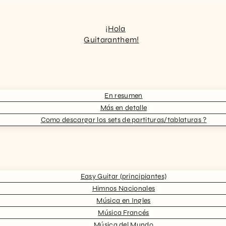
¡Hola
Guitaranthem!
En resumen
Más en detalle
Como descargar los sets de partituras/tablaturas ?
Easy Guitar (principiantes)
Himnos Nacionales
Música en Ingles
Música Francés
Música del Mundo