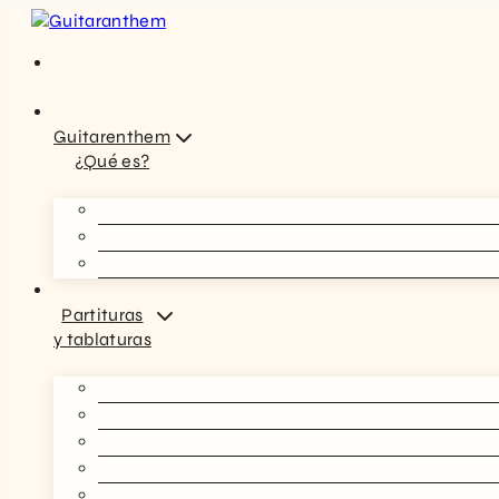
Saltar
al
contenido
Guitarenthem
¿Qué es?
Partituras
y tablaturas