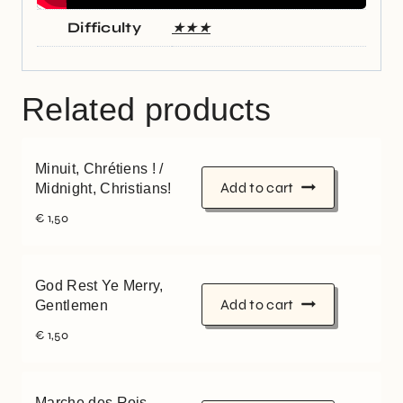
Difficulty
★★★
Related products
Minuit, Chrétiens ! /
Add to cart
Midnight, Christians!
€
1,50
God Rest Ye Merry,
Add to cart
Gentlemen
€
1,50
Marche des Rois