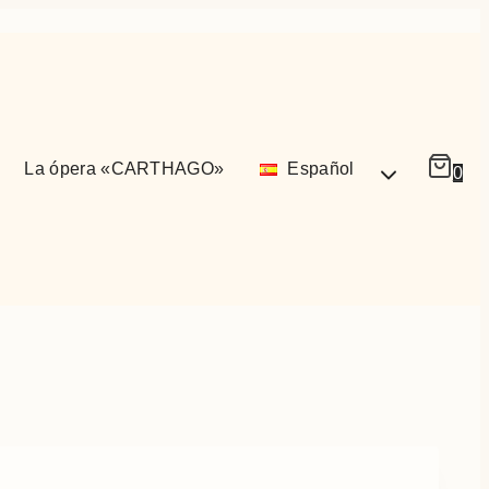
La ópera «CARTHAGO»
Español
0