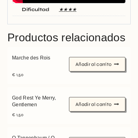
Dificultad
★★★★
Productos relacionados
Marche des Rois
Añadir al carrito
€
1,50
God Rest Ye Merry,
Añadir al carrito
Gentlemen
€
1,50
O Tannenbaum / O