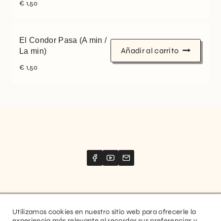
€
1,50
El Condor Pasa (A min /
Añadir al carrito
La min)
€
1,50
Utilizamos cookies en nuestro sitio web para ofrecerle la
Website created by
Stimize
experiencia más relevante al recordar sus preferencias y