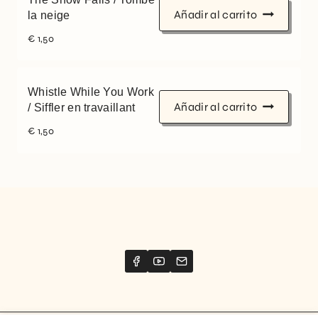
Añadir al carrito
la neige
€
1,50
Whistle While You Work
Añadir al carrito
/ Siffler en travaillant
€
1,50