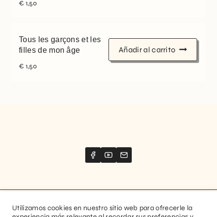
€
1,50
Tous les garçons et les
Añadir al carrito
filles de mon âge
€
1,50
Utilizamos cookies en nuestro sitio web para ofrecerle la
Website created by
Stimize
experiencia más relevante al recordar sus preferencias y