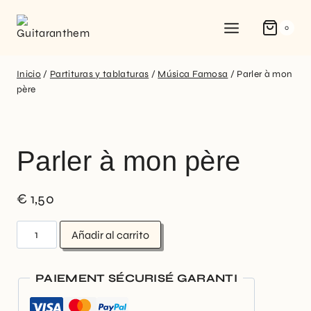
0
Inicio
/
Partituras y tablaturas
/
Música Famosa
/
Parler à mon
père
Parler à mon père
€
1,50
Añadir al carrito
PAIEMENT SÉCURISÉ GARANTI