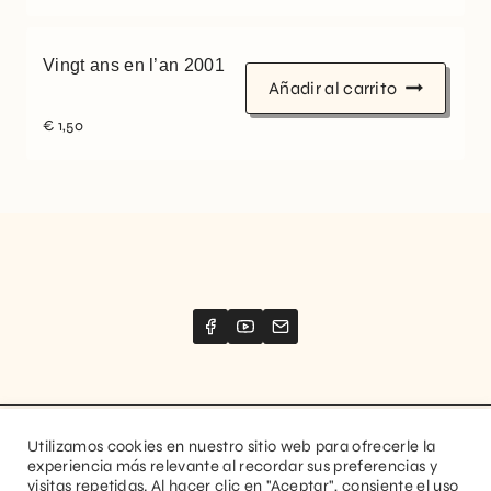
Vingt ans en l’an 2001
Añadir al carrito
€
1,50
Utilizamos cookies en nuestro sitio web para ofrecerle la
Website created by
Stimize
experiencia más relevante al recordar sus preferencias y
visitas repetidas. Al hacer clic en "Aceptar", consiente el uso