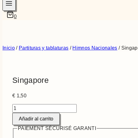
0
Inicio
/
Partituras y tablaturas
/
Himnos Nacionales
/
Singap
Singapore
€
1,50
Singapore
cantidad
Añadir al carrito
PAIEMENT SÉCURISÉ GARANTI