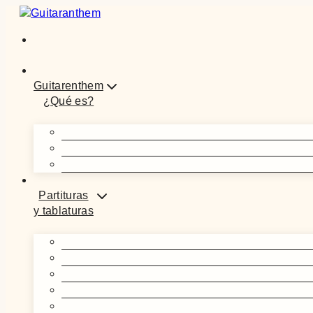
Saltar
al
contenido
Guitarenthem
¿Qué es?
Partituras
y tablaturas