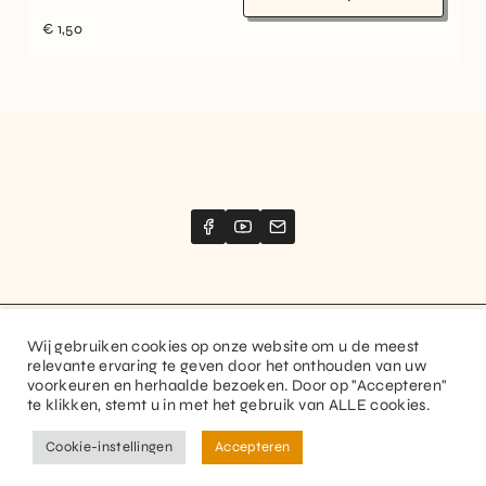
€
1,50
Wij gebruiken cookies op onze website om u de meest
Website created by
Stimize
relevante ervaring te geven door het onthouden van uw
voorkeuren en herhaalde bezoeken. Door op "Accepteren"
© 2026 Guitaranthem. All rights reserved.
te klikken, stemt u in met het gebruik van ALLE cookies.
Privacy Policy
Terms and Conditions
Cookie-instellingen
Accepteren
FR
NL